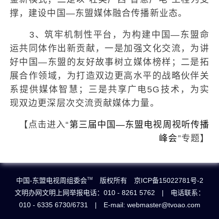
撑，建设中国—东盟媒体融合传播新业态。
3、筑牢机制性平台，为构建中国—东盟命
运共同体作出新贡献，一是加强文化交流，为讲
好中国—东盟的友好故事树立媒体榜样；二是拓
展合作领域，为打造双边更高水平的战略伙伴关
系提供媒体智慧；三是共享广电5G技术，为实
现双边更深层次交流贡献媒体力量。
【点击进入“
第三届中国—东盟电视周视听传播
峰会
”专题】
中国-东盟电视周组委会
版权所有 京ICP备15022781号-2
TM
文明办网文明上网举报电话：010 - 8261 5762 | 电话联系：
010 - 6335 6730/6731 | E-mail: webmaster@tvoao.com